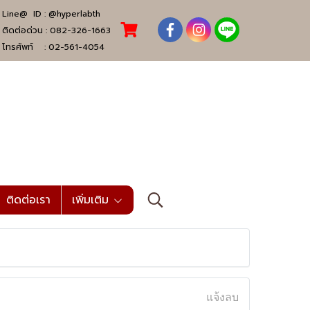
Line@ ID :
@hyperlabth
ติดต่อด่วน :
082-326-1663
โทรศัพท์ :
02-561-4054
ติดต่อเรา
เพิ่มเติม
แจ้งลบ