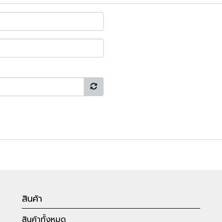
สินค้า
สินค้าทั้งหมด