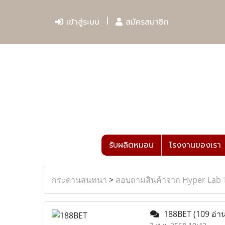
เข้าสู่ระบบ
สมัครสมาชิก
รับผลิตหมอน
โรงงานของเรา
กระดานสนทนา
>
สอบถามสินค้าจาก Hyper Lab 
188BET
(109 อ่า