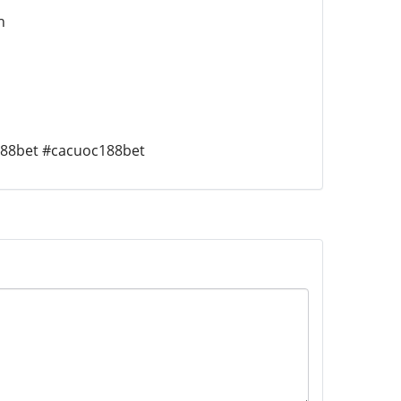
h
188bet #cacuoc188bet