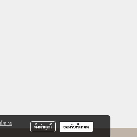
นโยบาย
ตั้งค่าคุกกี้
ยอมรับทั้งหมด