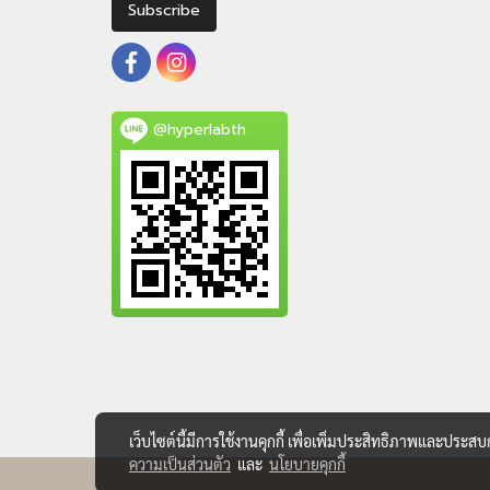
Subscribe
@hyperlabth
เว็บไซต์นี้มีการใช้งานคุกกี้ เพื่อเพิ่มประสิทธิภาพและประส
ความเป็นส่วนตัว
และ
นโยบายคุกกี้