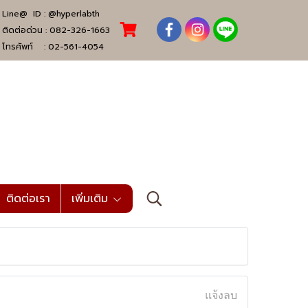
Line@ ID :
@hyperlabth
ติดต่อด่วน :
082-326-1663
โทรศัพท์ :
02-561-4054
ติดต่อเรา
เพิ่มเติม
แจ้งลบ