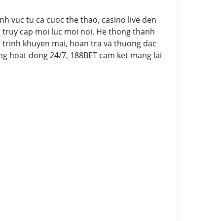
h vuc tu ca cuoc the thao, casino live den
i truy cap moi luc moi noi. He thong thanh
 trinh khuyen mai, hoan tra va thuong dac
hang hoat dong 24/7, 188BET cam ket mang lai