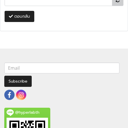
ตอบกลับ
Subscribe
@hyperlabth