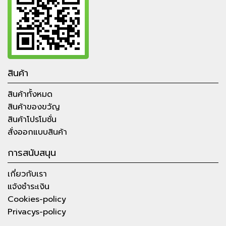
สินค้า
สินค้าทั้งหมด
สินค้าของขวัญ
สินค้าโปรโมชั่น
สั่งออกแบบสินค้า
การสนับสนุน
เกี่ยวกับเรา
แจ้งชำระเงิน
Cookies-policy
Privacys-policy