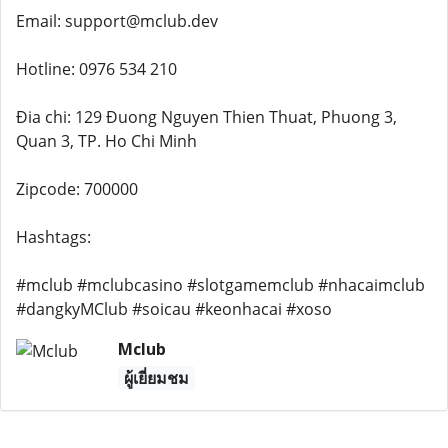
Email: support@mclub.dev
Hotline: 0976 534 210
Đia chi: 129 Đuong Nguyen Thien Thuat, Phuong 3,
Quan 3, TP. Ho Chi Minh
Zipcode: 700000
Hashtags:
#mclub #mclubcasino #slotgamemclub #nhacaimclub
#dangkyMClub #soicau #keonhacai #xoso
Mclub
ผู้เยี่ยมชม