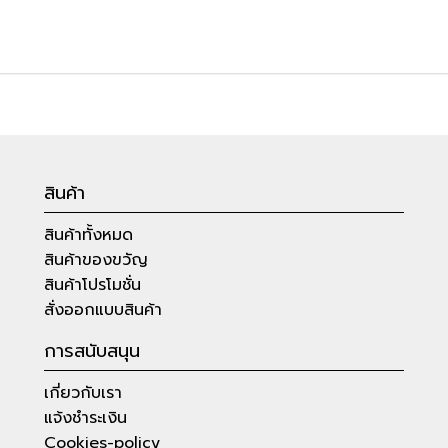
สินค้า
สินค้าทั้งหมด
สินค้าของขวัญ
สินค้าโปรโมชั่น
สั่งออกแบบสินค้า
การสนับสนุน
เกี่ยวกับเรา
แจ้งชำระเงิน
Cookies-policy