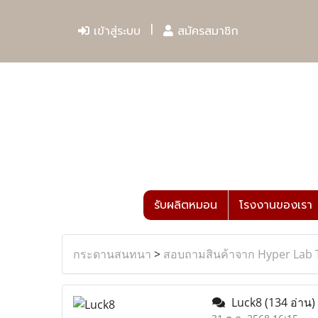
เข้าสู่ระบบ
สมัครสมาชิก
รับผลิตหมอน
โรงงานของเรา
กระดานสนทนา
>
สอบถามสินค้าจาก Hyper Lab 
Luck8
(134 อ่าน)