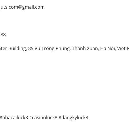
8guts.com@gmail.com
888
nter Building, 85 Vu Trong Phung, Thanh Xuan, Ha Noi, Viet
 #nhacailuck8 #casinoluck8 #dangkyluck8