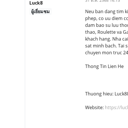
31 ต.ค. 2568 16:15
Luck8
ผู้เยี่ยมชม
Neu ban dang tim kie
phep, co uu diem cot
dam bao su luu tho
thao, Roulette va G
khach hang. Nha cai
sat minh bach. Tai 
chuyen mon truc 24/
Thong Tin Lien He
Thuong hieu: Luck
Website:
https://lu