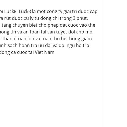
 Luck8. Luck8 la mot cong ty giai tri duoc cap
va rut duoc xu ly tu dong chi trong 3 phut,
 tang chuyen biet cho phep dat cuoc vao the
ong tin va an toan tai san tuyet doi cho moi
ac thanh toan lon va tuan thu he thong giam
inh sach hoan tra uu dai va doi ngu ho tro
dong ca cuoc tai Viet Nam