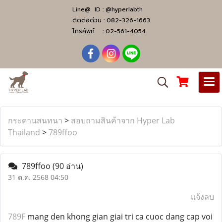
Line@ ID :
@hyperlabth
ติดต่อด่วน :
082-326-1663
โทรศัพท์ :
02-561-4054
กระดานสนทนา
>
สอบถามสินค้าจาก Hyper Lab
Thailand
>
789ffoo
789ffoo
(90 อ่าน)
31 ต.ค. 2568 04:50
แจ้งลบ
789F
mang den khong gian giai tri ca cuoc dang cap voi