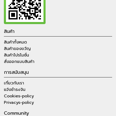
สินค้า
สินค้าทั้งหมด
สินค้าของขวัญ
สินค้าโปรโมชั่น
สั่งออกแบบสินค้า
การสนับสนุน
เกี่ยวกับเรา
แจ้งชำระเงิน
Cookies-policy
Privacys-policy
Community