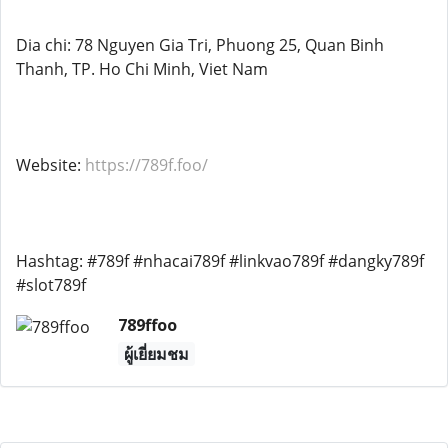
Dia chi: 78 Nguyen Gia Tri, Phuong 25, Quan Binh
Thanh, TP. Ho Chi Minh, Viet Nam
Website:
https://789f.foo/
Hashtag: #789f #nhacai789f #linkvao789f #dangky789f
#slot789f
789ffoo
ผู้เยี่ยมชม