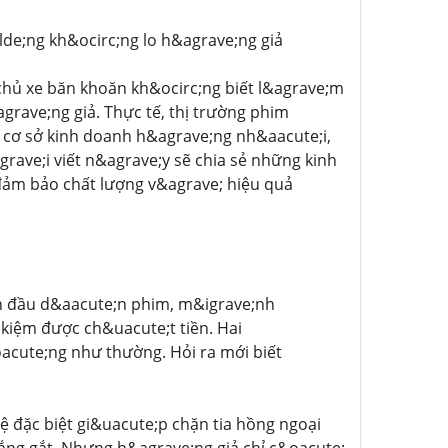
de;ng kh&ocirc;ng lo h&agrave;ng giả
chủ xe băn khoăn kh&ocirc;ng biết l&agrave;m
grave;ng giả. Thực tế, thị trường phim
t cơ sở kinh doanh h&agrave;ng nh&aacute;i,
rave;i viết n&agrave;y sẽ chia sẻ những kinh
đảm bảo chất lượng v&agrave; hiệu quả
ần đầu d&aacute;n phim, m&igrave;nh
t kiệm được ch&uacute;t tiền. Hai
acute;ng như thường. Hỏi ra mới biết
 đặc biệt gi&uacute;p chặn tia hồng ngoại