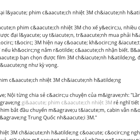
i l&yacute; phim c&aacute;ch nhiệt 3M ch&iacute;nh h&atil
cute;n phim c&aacute;ch nhiệt 3M cho xế y&ecirc;u, nhiều 
ược đại l&yacute; uy t&iacute;n, tr&aacute;nh mua phải h&a
ocirc; t&ocirc; 3M hiện nay c&oacute; kh&ocirc;ng &iacute;
" nếu kh&ocirc;ng nắm r&otilde; c&aacute;ch nhận biết. B&ag
uacute;p bạn chọn được film 3M ch&iacute;nh h&atilde;ng, 
đ&uacute;ng như kỳ vọng.
him c&aacute;ch nhiệt 3M ch&iacute;nh h&atilde;ng
e; Nội từng chia sẻ c&acirc;u chuyện của m&igrave;nh: "L
agrave;ng
gi&aacute; phim c&aacute;ch nhiệt 3M
rẻ nghĩ tiế
phim bắt đầu chuyển m&agrave;u t&iacute;m, cabin vẫn n&o
&agrave;ng Trung Quốc nh&aacute;i 3M."
iệt 3M ch&iacute;nh h&atilde;ng c&oacute; c&ocirc;ng nghệ