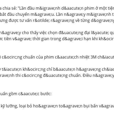
 chia sẻ: "Lần đầu m&igrave;nh d&aacute;n phim ở một tiệ
bắt đầu chuyển m&agrave;u. Lần n&agrave;y m&igrave;nh t&
ưng được tư vấn r&otilde; r&agrave;ng về từng d&ograve;n
&agrave;y cho thấy việc chọn đ&uacute;ng đại l&yacute; qu
ợc tiền v&agrave; thời gian trong d&agrave;i hạn khi kh&ocir
i c&ocirc;ng chuẩn của phim c&aacute;ch nhiệt 3M ch&iacut
y t&iacute;n kh&ocirc;ng chỉ b&aacute;n h&agrave;ng ch&i
rave;nh thi c&ocirc;ng đ&uacute;ng chuẩn. Điều n&agrave;
huẩn gồm c&aacute;c bước:
 kỹ lưỡng, loại bỏ ho&agrave;n to&agrave;n bụi bẩn v&agra