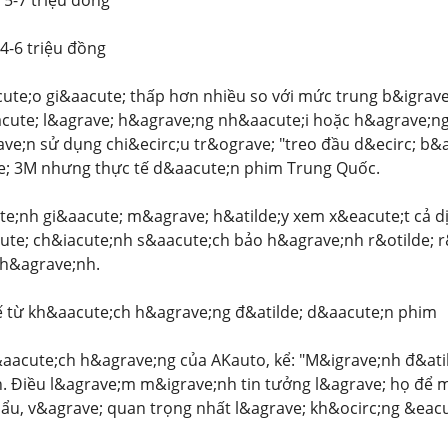
 5-7 triệu đồng
4-6 triệu đồng
te;o gi&aacute; thấp hơn nhiều so với mức trung b&igrave;
cute; l&agrave; h&agrave;ng nh&aacute;i hoặc h&agrave;ng 
e;n sử dụng chi&ecirc;u tr&ograve; "treo đầu d&ecirc; b&
e; 3M nhưng thực tế d&aacute;n phim Trung Quốc.
e;nh gi&aacute; m&agrave; h&atilde;y xem x&eacute;t cả dị
ute; ch&iacute;nh s&aacute;ch bảo h&agrave;nh r&otilde; r&
 h&agrave;nh.
ế từ kh&aacute;ch h&agrave;ng đ&atilde; d&aacute;n phim
aacute;ch h&agrave;ng của AKauto, kể: "M&igrave;nh đ&ati
h. Điều l&agrave;m m&igrave;nh tin tưởng l&agrave; họ để 
hẩu, v&agrave; quan trọng nhất l&agrave; kh&ocirc;ng &eac