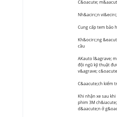
C&oacute; m&aacute;
Nh&acirc;n vi&ecirc
Cung cấp tem bảo h
Kh&ocirc;ng &eacut
cầu
AKauto l&agrave; mộ
đội ngũ kỹ thuật đ
v&agrave; c&oacute
C&aacute;ch kiểm tr
Khi nhận xe sau kh
phim 3M ch&iacute;
d&aacute;n ở g&oac