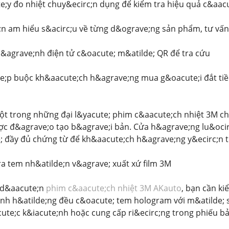
y đo nhiệt chuy&ecirc;n dụng để kiểm tra hiệu quả c&aacut
;n am hiểu s&acirc;u về từng d&ograve;ng sản phẩm, tư vấn c
&agrave;nh điện tử c&oacute; m&atilde; QR để tra cứu
e;p buộc kh&aacute;ch h&agrave;ng mua g&oacute;i đắt ti
t trong những đại l&yacute; phim c&aacute;ch nhiệt 3M ch&
ược đ&agrave;o tạo b&agrave;i bản. Cửa h&agrave;ng lu&oc
; đầy đủ chứng từ để kh&aacute;ch h&agrave;ng y&ecirc;n t
a tem nh&atilde;n v&agrave; xuất xứ film 3M
i d&aacute;n
phim c&aacute;ch nhiệt 3M AKauto
, bạn cần k
nh h&atilde;ng đều c&oacute; tem hologram với m&atilde;
ute;c k&iacute;nh hoặc cung cấp ri&ecirc;ng trong phiếu b