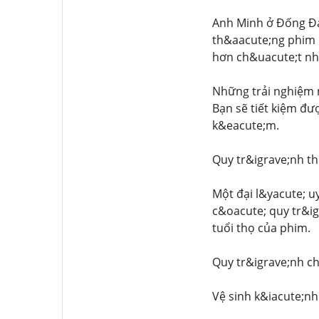
Anh Minh ở Đống Đa
th&aacute;ng phim 
hơn ch&uacute;t nh
Những trải nghiệm n
Bạn sẽ tiết kiệm đư
k&eacute;m.
Quy tr&igrave;nh th
Một đại l&yacute; u
c&oacute; quy tr&ig
tuổi thọ của phim.
Quy tr&igrave;nh c
Vệ sinh k&iacute;nh