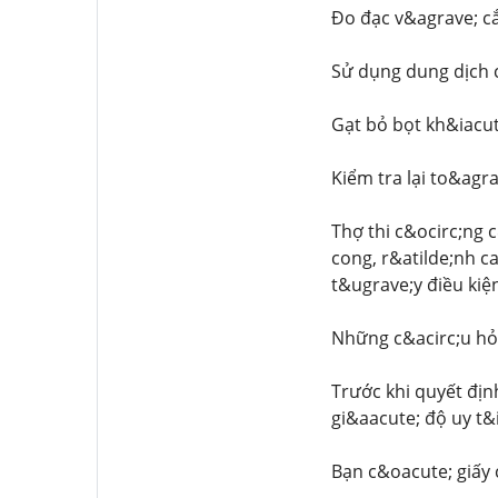
Đo đạc v&agrave; c
Sử dụng dung dịch 
Gạt bỏ bọt kh&iacu
Kiểm tra lại to&ag
Thợ thi c&ocirc;ng 
cong, r&atilde;nh c
t&ugrave;y điều kiện 
Những c&acirc;u hỏ
Trước khi quyết đị
gi&aacute; độ uy t&
Bạn c&oacute; giấy