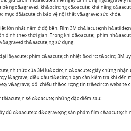
quả, giữ cabin m&aacute;t mẻ ngay cả những ng&agrave;y n
bề ngo&agrave;i, kh&ocirc;ng c&oacute; khả năng c&aacute
c mục đ&iacute;ch bảo vệ nội thất v&agrave; sức khỏe.
iệt lớn nhất nằm ở độ bền. Film 3M ch&iacute;nh h&atilde;
ổn định theo thời gian. Trong khi đ&oacute;, phim nh&aac
 v&agrave;i th&aacute;ng sử dụng.
đại l&yacute; phim c&aacute;ch nhiệt &ocirc; t&ocirc; 3M uy
cute;nh thức của 3M lu&ocirc;n c&oacute; giấy chứng nhận 
c;y l&agrave; điều đầu ti&ecirc;n bạn cần kiểm tra khi đến 
e;y v&agrave; đối chiếu th&ocirc;ng tin tr&ecirc;n website
 t&iacute;n sẽ c&oacute; những đặc điểm sau:
y đủ c&aacute;c d&ograve;ng sản phẩm film c&aacute;ch nh