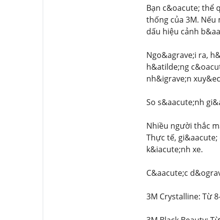
Bạn c&oacute; thể q
thống của 3M. Nếu m
dấu hiệu cảnh b&aa
Ngo&agrave;i ra, h&
h&atilde;ng c&oacut
nh&igrave;n xuy&eci
So s&aacute;nh gi&
Nhiều người thắc mắ
Thực tế, gi&aacute;
k&iacute;nh xe.
C&aacute;c d&ograv
3M Crystalline: Từ 