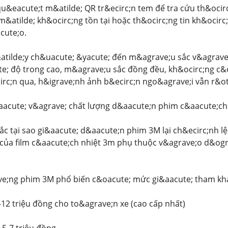
u&eacute;t m&atilde; QR tr&ecirc;n tem để tra cứu th&ocirc
&atilde; kh&ocirc;ng tồn tại hoặc th&ocirc;ng tin kh&ocirc
cute;o.
atilde;y ch&uacute; &yacute; đến m&agrave;u sắc v&agrave
e; độ trong cao, m&agrave;u sắc đồng đều, kh&ocirc;ng c&o
rc;n qua, h&igrave;nh ảnh b&ecirc;n ngo&agrave;i vẫn r&oti
aacute; v&agrave; chất lượng d&aacute;n phim c&aacute;ch
c tại sao gi&aacute; d&aacute;n phim 3M lại ch&ecirc;nh l
 của film c&aacute;ch nhiệt 3m phụ thuộc v&agrave;o d&og
e;ng phim 3M phổ biến c&oacute; mức gi&aacute; tham kh
8-12 triệu đồng cho to&agrave;n xe (cao cấp nhất)