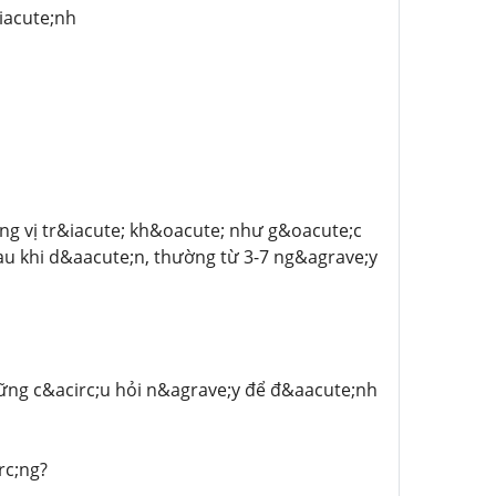
iacute;nh
ững vị tr&iacute; kh&oacute; như g&oacute;c
sau khi d&aacute;n, thường từ 3-7 ng&agrave;y
hững c&acirc;u hỏi n&agrave;y để đ&aacute;nh
rc;ng?