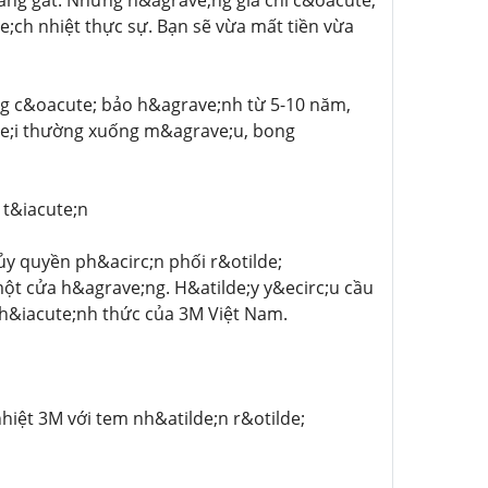
ắng gắt. Nhưng h&agrave;ng giả chỉ c&oacute;
;ch nhiệt thực sự. Bạn sẽ vừa mất tiền vừa
ng c&oacute; bảo h&agrave;nh từ 5-10 năm,
ute;i thường xuống m&agrave;u, bong
 t&iacute;n
ủy quyền ph&acirc;n phối r&otilde;
một cửa h&agrave;ng. H&atilde;y y&ecirc;u cầu
 ch&iacute;nh thức của 3M Việt Nam.
iệt 3M với tem nh&atilde;n r&otilde;