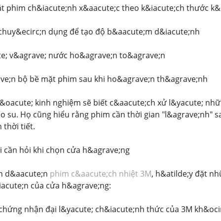
ắt phim ch&iacute;nh x&aacute;c theo k&iacute;ch thước k&
chuy&ecirc;n dụng để tạo độ b&aacute;m d&iacute;nh
te; v&agrave; nước ho&agrave;n to&agrave;n
rave;n bộ bề mặt phim sau khi ho&agrave;n th&agrave;nh
c&oacute; kinh nghiệm sẽ biết c&aacute;ch xử l&yacute; nh
ao su. Họ cũng hiểu rằng phim cần thời gian "l&agrave;nh" 
thời tiết.
i cần hỏi khi chọn cửa h&agrave;ng
nh d&aacute;n
phim c&aacute;ch nhiệt 3M
, h&atilde;y đặt n
iacute;n của cửa h&agrave;ng:
 chứng nhận đại l&yacute; ch&iacute;nh thức của 3M kh&oci