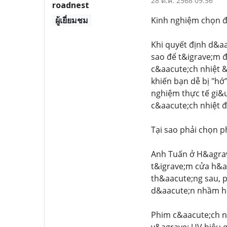
28 ต.ค. 2568 09:56
roadnest
ผู้เยี่ยมชม
Kinh nghiệm chọn đạ
Khi quyết định d&aa
sao để t&igrave;m đ
c&aacute;ch nhiệt &
khiến bạn dễ bị "hớ
nghiệm thực tế gi&
c&aacute;ch nhiệt 
Tại sao phải chọn p
Anh Tuấn ở H&agrav
t&igrave;m cửa h&
th&aacute;ng sau, 
d&aacute;n nhầm h
Phim c&aacute;ch nh