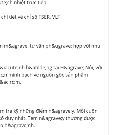
e;ch nhiệt trực tiếp
hi tiết về chỉ số TSER, VLT
ền m&agrave; tư vấn ph&ugrave; hợp với nhu
iacute;nh h&atilde;ng tại H&agrave; Nội, với
irc;n minh bạch về nguồn gốc sản phẩm
&acirc;m.
iểm tra kỹ những điểm n&agrave;y. Mỗi cuộn
 số duy nhất. Tem n&agrave;y thường được
ảo h&agrave;nh.