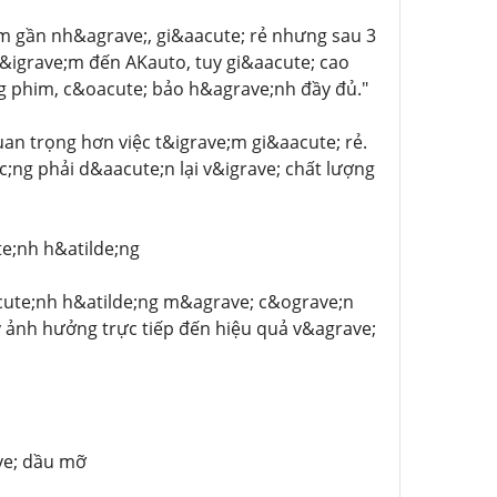
m gần nh&agrave;, gi&aacute; rẻ nhưng sau 3
igrave;m đến AKauto, tuy gi&aacute; cao
g phim, c&oacute; bảo h&agrave;nh đầy đủ."
an trọng hơn việc t&igrave;m gi&aacute; rẻ.
c;ng phải d&aacute;n lại v&igrave; chất lượng
e;nh h&atilde;ng
acute;nh h&atilde;ng m&agrave; c&ograve;n
y ảnh hưởng trực tiếp đến hiệu quả v&agrave;
ve; dầu mỡ