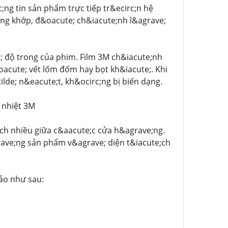
;ng tin sản phẩm trực tiếp tr&ecirc;n hệ
;ng khớp, đ&oacute; ch&iacute;nh l&agrave;
; độ trong của phim. Film 3M ch&iacute;nh
acute; vết lốm đốm hay bọt kh&iacute;. Khi
lde; n&eacute;t, kh&ocirc;ng bị biến dạng.
 nhiệt 3M
ệch nhiều giữa c&aacute;c cửa h&agrave;ng.
rave;ng sản phẩm v&agrave; diện t&iacute;ch
ảo như sau: