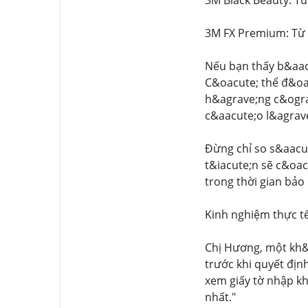
3M Black Beauty: Từ
3M FX Premium: Từ 
Nếu bạn thấy b&aacu
C&oacute; thể đ&oa
h&agrave;ng c&ograv
c&aacute;o l&agrav
Đừng chỉ so s&aacut
t&iacute;n sẽ c&oac
trong thời gian bảo
Kinh nghiệm thực t
Chị Hương, một kh&
trước khi quyết địn
xem giấy tờ nhập k
nhất."