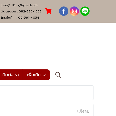
Line@ ID :
@hyperlabth
ติดต่อด่วน :
082-326-1663
โทรศัพท์ :
02-561-4054
ติดต่อเรา
เพิ่มเติม
แจ้งลบ