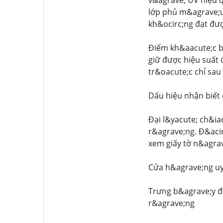
v&agrave; UV hiệu 
lớp phủ m&agrave;u 
kh&ocirc;ng đạt đượ
Điểm kh&aacute;c b
giữ được hiệu suất 
tr&oacute;c chỉ sau
Dấu hiệu nhận biết 
Đại l&yacute; ch&ia
r&agrave;ng. Đ&acir
xem giấy tờ n&agrav
Cửa h&agrave;ng uy
Trưng b&agrave;y đầ
r&agrave;ng