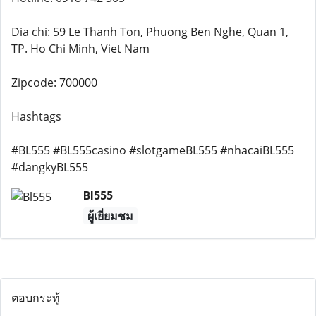
Dia chi: 59 Le Thanh Ton, Phuong Ben Nghe, Quan 1,
TP. Ho Chi Minh, Viet Nam
Zipcode: 700000
Hashtags
#BL555 #BL555casino #slotgameBL555 #nhacaiBL555
#dangkyBL555
Bl555
ผู้เยี่ยมชม
ตอบกระทู้