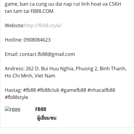
game, ban ca cung uu dai nap rut linh hoat va CSKH
tan tam tai FB88.COM.
Website:
http://fb88.style/
Hotline: 0908084623
Email: contact.fb88@gmail.com
Andress: 262 D. Bui Huu Nghia, Phuong 2, Binh Thanh,
Ho Chi Minh, Viet Nam
Hastag: #fb88 #fb88club #gamefb88 #nhacaifb88
#fb88style
FB88
ผู้เยี่ยมชม