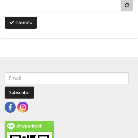
ตอบกลับ
Subscribe
@hyperlabth