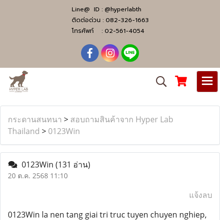
Line@ ID :
@hyperlabth
ติดต่อด่วน :
082-326-1663
โทรศัพท์ :
02-561-4054
กระดานสนทนา
>
สอบถามสินค้าจาก Hyper Lab
Thailand
>
0123Win
0123Win
(131 อ่าน)
20 ต.ค. 2568 11:10
แจ้งลบ
0123Win la nen tang giai tri truc tuyen chuyen nghiep,