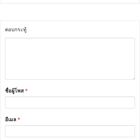
ตอบกระทู้
ชื่อผู้โพส
*
อีเมล
*