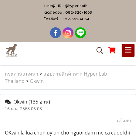
Line@ ID :
@hyperlabth
ติดต่อด่วน :
082-326-1663
โทรศัพท์ :
02-561-4054
กระดานสนทนา
>
สอบถามสินค้าจาก Hyper Lab
Thailand
>
Okwin
Okwin
(135 อ่าน)
16 ต.ค. 2568 06:08
แจ้งลบ
OKwin la lua chon uy tin cho nguoi dam me ca cuoc khi