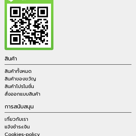
สินค้า
สินค้าทั้งหมด
สินค้าของขวัญ
สินค้าโปรโมชั่น
สั่งออกแบบสินค้า
การสนับสนุน
เกี่ยวกับเรา
แจ้งชำระเงิน
Cookies-policy