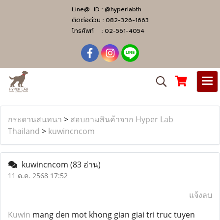
Line@ ID :
@hyperlabth
ติดต่อด่วน :
082-326-1663
โทรศัพท์ :
02-561-4054
กระดานสนทนา
>
สอบถามสินค้าจาก Hyper Lab
Thailand
>
kuwincncom
kuwincncom
(83 อ่าน)
11 ต.ค. 2568 17:52
แจ้งลบ
Kuwin
mang den mot khong gian giai tri truc tuyen