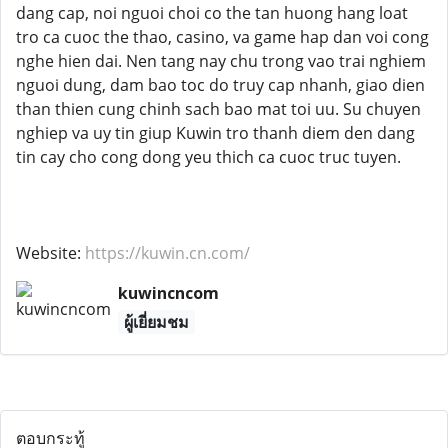
dang cap, noi nguoi choi co the tan huong hang loat
tro ca cuoc the thao, casino, va game hap dan voi cong
nghe hien dai. Nen tang nay chu trong vao trai nghiem
nguoi dung, dam bao toc do truy cap nhanh, giao dien
than thien cung chinh sach bao mat toi uu. Su chuyen
nghiep va uy tin giup Kuwin tro thanh diem den dang
tin cay cho cong dong yeu thich ca cuoc truc tuyen.
Website:
https://kuwin.cn.com/
kuwincncom
ผู้เยี่ยมชม
ตอบกระทู้