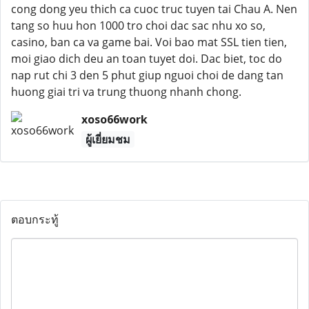
cong dong yeu thich ca cuoc truc tuyen tai Chau A. Nen
tang so huu hon 1000 tro choi dac sac nhu xo so,
casino, ban ca va game bai. Voi bao mat SSL tien tien,
moi giao dich deu an toan tuyet doi. Dac biet, toc do
nap rut chi 3 den 5 phut giup nguoi choi de dang tan
huong giai tri va trung thuong nhanh chong.
xoso66work
ผู้เยี่ยมชม
ตอบกระทู้