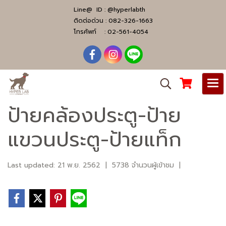
Line@ ID :
@hyperlabth
ติดต่อด่วน :
082-326-1663
โทรศัพท์ :
02-561-4054
ป้ายคล้องประตู-ป้าย
แขวนประตู-ป้ายแท็ก
Last updated: 21 พ.ย. 2562
|
5738 จำนวนผู้เข้าชม
|