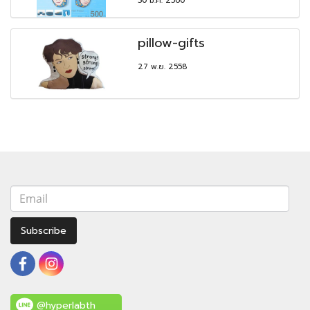
30 มี.ค. 2560
pillow-gifts
27 พ.ย. 2558
Subscribe
@hyperlabth