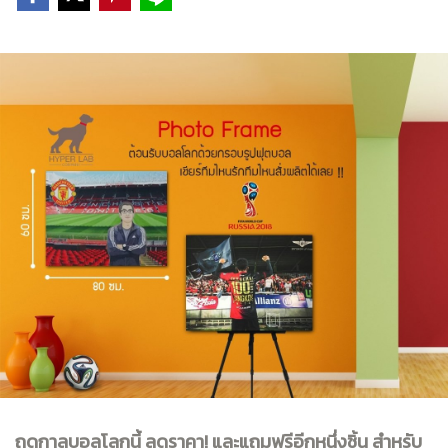
ฤดูกาลบอลโลกนี้ ลดราคา! และแถมฟรีอีกหนึ่งชิ้น สำหรับ