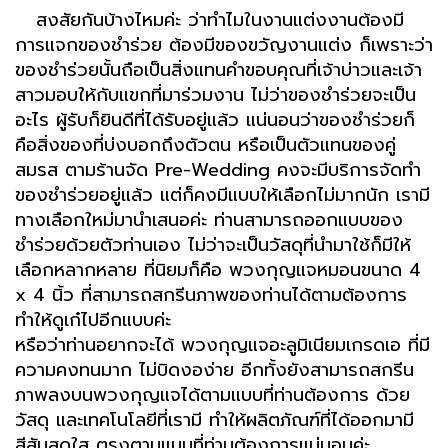
สงสัยกันบ้างไหมค่ะ ว่าทําไมในงานแต่งงานต้องมี
การแจกของชําร่วย ต้องมีของขวัญงานแต่ง ก็เพราะว่า
ของชําร่วยนั้นถือเป็นสิ่งแทนคําขอบคุณที่เจ้าบ่าวและเจ้า
สาวมอบให้กับแขกที่มาร่วมงาน ไม่ว่าของชำร่วยจะเป็น
อะไร ผู้รับก็ยินดีที่ได้รับอยู่แล้ว แน่นอนว่าของชำร่วยก็
คือสิ่งของที่บ่งบอกถึงตัวตน หรือเป็นตัวแทนของคู่
สมรส ตามร้านจัด Pre-Wedding คงจะมีบริการจัดทำ
ของชำร่วยอยู่แล้ว แต่ก็คงมีแบบให้เลือกไม่มากนัก เรามี
ทางเลือกใหม่มานำเสนอค่ะ ท่านสามารถออกแบบของ
ชำร่วยด้วยตัวท่านเอง ไม่ว่าจะเป็นวัสดุที่นำมาใช้ก็มีให้
เลือกหลากหลาย ที่นิยมก็คือ พวงกุญแจหมอนขนาด 4
x 4 นิ้ว ที่สามารถสกรีนภาพของท่านได้ตามต้องการ
ทำให้ดูเก๋ไปอีกแบบค่ะ
หรือว่าท่านอยากจะได้ พวงกุญแจอะลูมิเนียมเกรดเอ ที่มี
ความคงทนมาก ไม่บิดงอง่าย อีกทั้งยังสามารถสกรีน
ภาพลงบนพวงกุญแจได้ตามแบบที่ท่านต้องการ ด้วย
วัสดุ และเทคโนโลยีที่เรามี ทำให้ผลิตภัณฑ์ที่ได้ออกมามี
สีสันสดใส ตรงตามแบบที่ท่านต้องการแน่นอนค่ะ