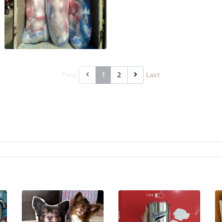
First
1
2
Last