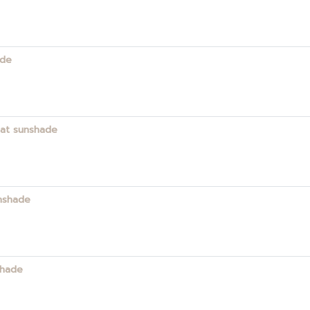
ade
 cat sunshade
unshade
shade