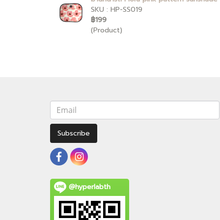
SKU : HP-SS019
฿199
(Product)
Subscribe
@hyperlabth