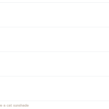
e
ave a cat sunshade