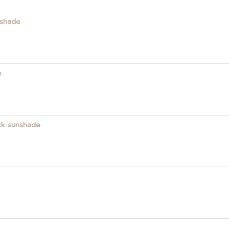
nshade
e
ack sunshade