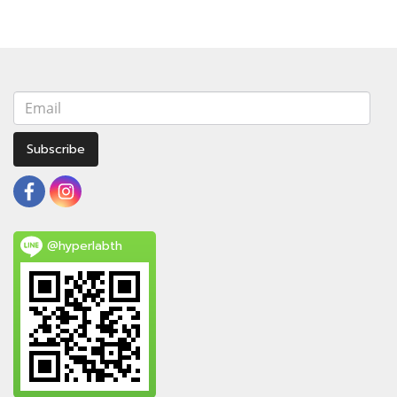
Subscribe
@hyperlabth