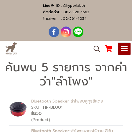
Line@ ID :
@hyperlabth
ติดต่อด่วน :
082-326-1663
โทรศัพท์ :
02-561-4054
ค้นพบ 5 รายการ จากคำ
ว่า"ลำโพง"
Bluetooth Speaker ลำโพงบลูทูธสีแดง
SKU : HP-BL001
฿350
(Product)
Bluetooth Speaker-ลำโพงบลูทูธไร้สาย สีส้ม