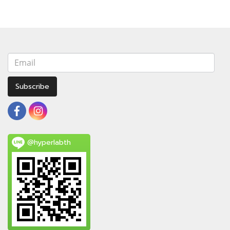
Subscribe
@hyperlabth