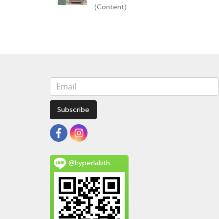
(Content)
Subscribe
@hyperlabth