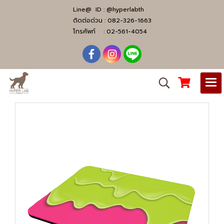
Line@ ID :
@hyperlabth
ติดต่อด่วน :
082-326-1663
โทรศัพท์ :
02-561-4054