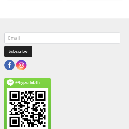
Subscribe
@hyperlabth