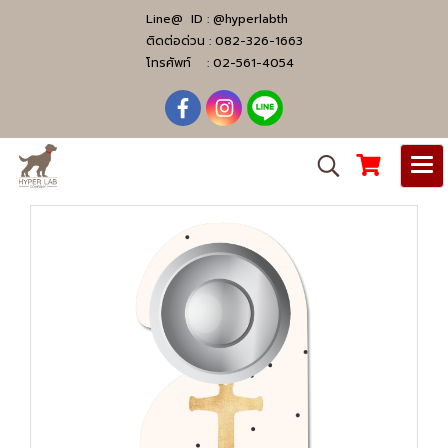
Line@ ID :
@hyperlabth
ติดต่อด่วน :
082-326-1663
โทรศัพท์ :
02-561-4054