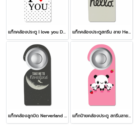
แท็กคล้องประตู I love you Door Tag
แท็กคล้องประตูสกรีน ลาย Hello สีครีม
แท็กคล้องลูกบิด Nerverland door tag
แท็กป้ายคล้องประตู สกรีนลาย Panda สุดน่ารัก