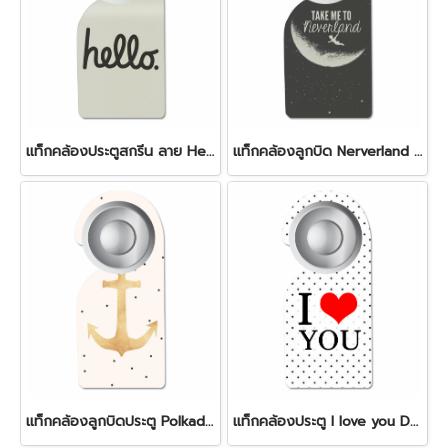
แท็กคล้องประตูสกรีน ลาย Hello สีครีม
แท็กคล้องลูกบิด Nerverland door tag
แท็กคล้องลูกบิดประตู Polkadot door tag
แท็กคล้องประตู I love you Door Tag