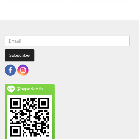
Subscribe
@hyperlabth