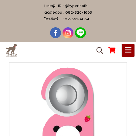
Line@ ID :
@hyperlabth
ติดต่อด่วน :
082-326-1663
โทรศัพท์ :
02-561-4054