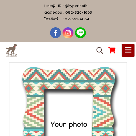
Line@ ID :
@hyperlabth
ติดต่อด่วน :
082-326-1663
โทรศัพท์ :
02-561-4054