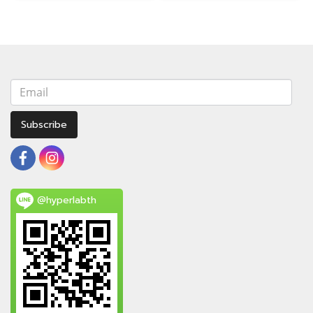
Subscribe
@hyperlabth