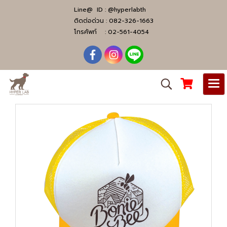
Line@ ID :
@hyperlabth
ติดต่อด่วน :
082-326-1663
โทรศัพท์ :
02-561-4054