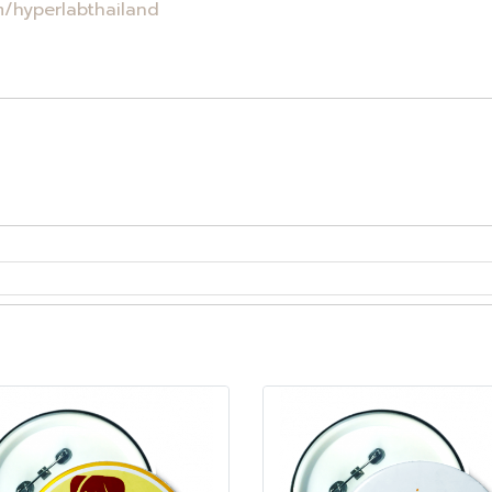
/hyperlabthailand