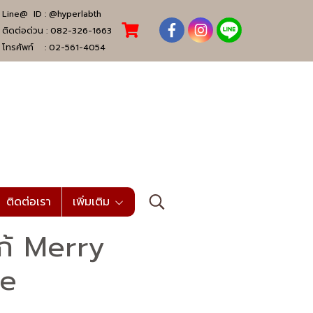
Line@ ID :
@hyperlabth
ติดต่อด่วน :
082-326-1663
โทรศัพท์ :
02-561-4054
ติดต่อเรา
เพิ่มเติม
โก้ Merry
ge