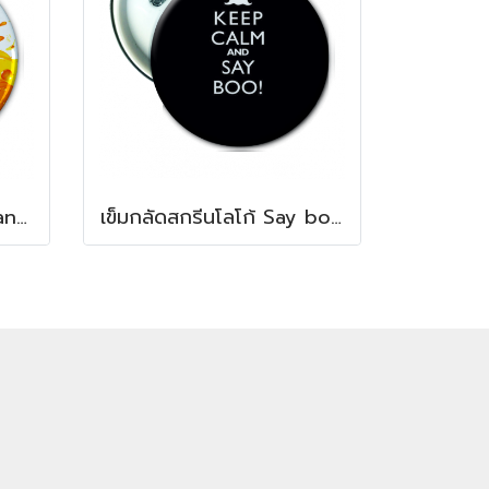
เข็มกลัดสกรีนรูปภาพ Orange Badge
เข็มกลัดสกรีนโลโก้ Say boo Badge