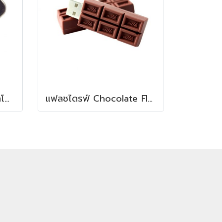
USB แฟลชไดรฟ์ พิมพ์โลโก้ และข้อความ
แฟลชไดรฟ์ Chocolate Flash drive พิมพ์โลโก้