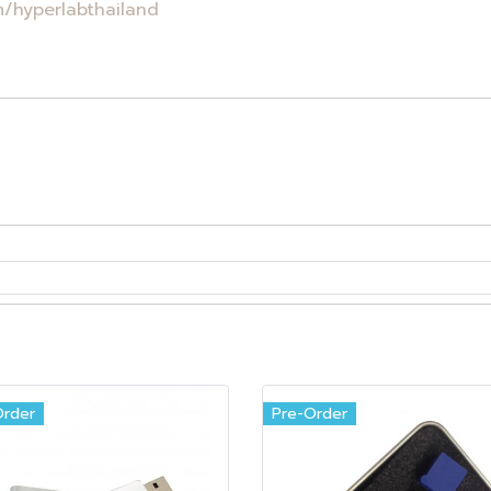
/hyperlabthailand
Order
Pre-Order