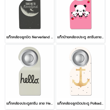
แท็กคล้องลูกบิด Nerverland door tag
แท็กป้ายคล้องประตู สกรีนลาย Panda สุดน่ารัก
แท็กคล้องประตูสกรีน ลาย Hello สีครีม
แท็กคล้องลูกบิดประตู Polkadot door tag