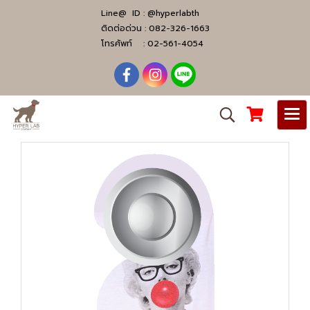
Line@ ID :
@hyperlabth
ติดต่อด่วน :
082-326-1663
โทรศัพท์ :
02-561-4054