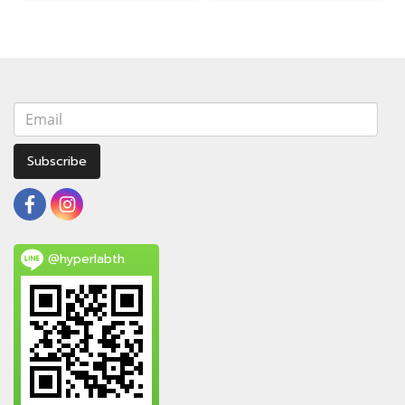
Subscribe
@hyperlabth