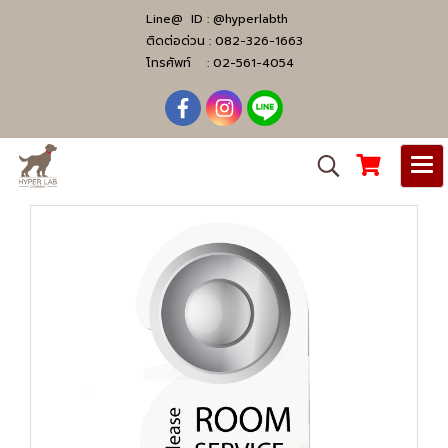
Line@ ID :
@hyperlabth
ติดต่อด่วน :
082-326-1663
โทรศัพท์ :
02-561-4054