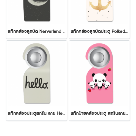
แท็กคล้องลูกบิด Nerverland door tag
แท็กคล้องลูกบิดประตู Polkadot door tag
แท็กคล้องประตูสกรีน ลาย Hello สีครีม
แท็กป้ายคล้องประตู สกรีนลาย Panda สุดน่ารัก