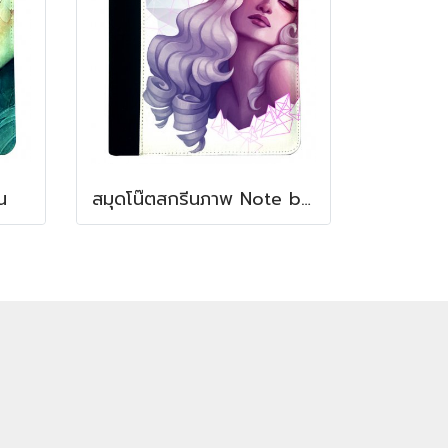
น
สมุดโน๊ตสกรีนภาพ Note book Cover Screen