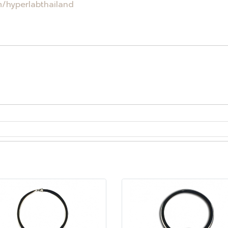
/hyperlabthailand