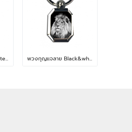
พวงกุญแจสกรีนลาย Cute cat design
พวงกุญแจลาย Black&white Lion design