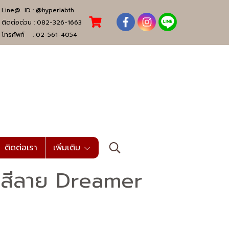
Line@ ID :
@hyperlabth
ติดต่อด่วน :
082-326-1663
โทรศัพท์ :
02-561-4054
ติดต่อเรา
เพิ่มเติม
สีลาย Dreamer