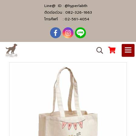
Line@ ID :
@hyperlabth
ติดต่อด่วน :
082-326-1663
โทรศัพท์ :
02-561-4054