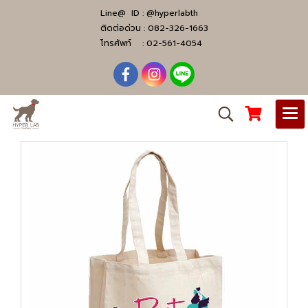
Line@ ID :
@hyperlabth
ติดต่อด่วน :
082-326-1663
โทรศัพท์ :
02-561-4054