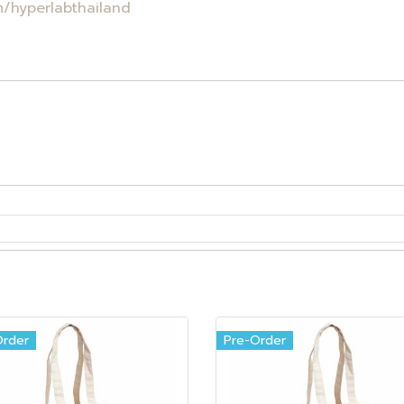
/hyperlabthailand
Order
Pre-Order