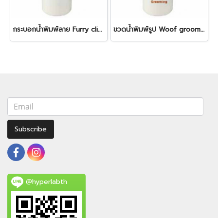
กระบอกน้ำพิมพ์ลาย Furry clippers bottle
ขวดน้ำพิมพ์รูป Woof grooming bottle
Subscribe
@hyperlabth