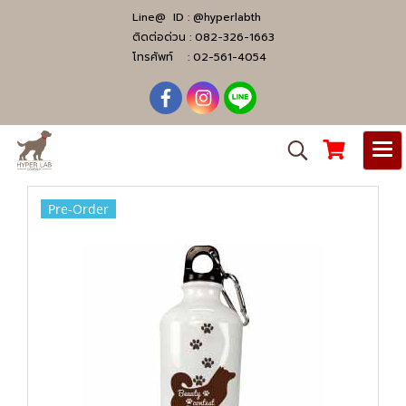
Line@ ID :
@hyperlabth
ติดต่อด่วน :
082-326-1663
โทรศัพท์ :
02-561-4054
Pre-Order