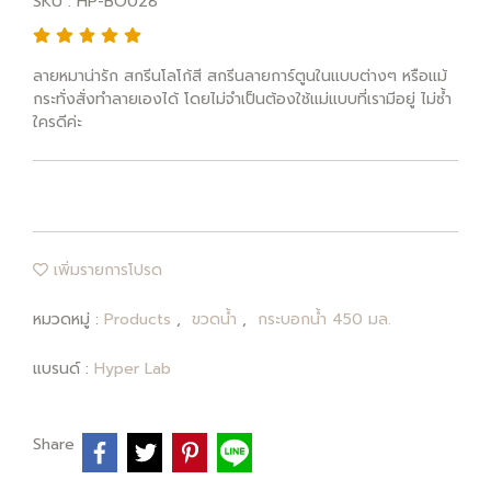
SKU : HP-BO028
ลายหมาน่ารัก สกรีนโลโก้สี สกรีนลายการ์ตูนในแบบต่างๆ หรือแม้
กระทั่งสั่งทำลายเองได้ โดยไม่จำเป็นต้องใช้แม่แบบที่เรามีอยู่ ไม่ซ้ำ
ใครดีค่ะ
เพิ่มรายการโปรด
หมวดหมู่ :
Products
,
ขวดน้ำ
,
กระบอกน้ำ 450 มล.
แบรนด์ :
Hyper Lab
Share