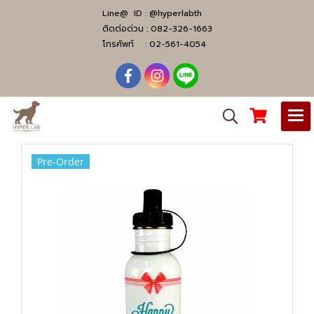
Line@ ID :
@hyperlabth
ติดต่อด่วน :
082-326-1663
โทรศัพท์ :
02-561-4054
Pre-Order