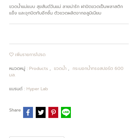
ขวดน้ำแม่แบบ สุขสันต์วันแม่ ลายน่ารัก ฝาปิดขวดเป็นพลาสติก
แข็ง และจุกปิดทับอีกชั้น ตัวขวดผลิตจากอลูมิเนียม
เพิ่มรายการโปรด
หมวดหมู่ :
Products
,
ขวดน้ำ
,
กระบอกน้ำทรงสปอร์ต 600
มล.
แบรนด์ :
Hyper Lab
Share