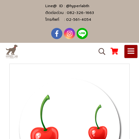
Line@ ID :
@hyperlabth
ติดต่อด่วน :
082-326-1663
โทรศัพท์ :
02-561-4054