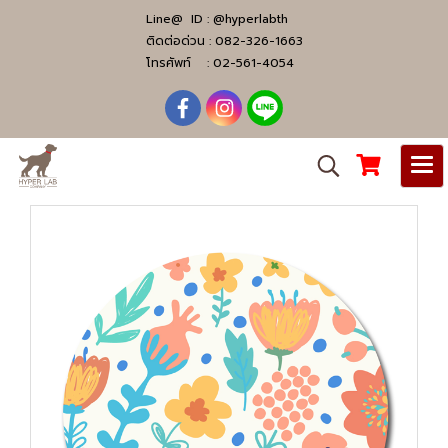
Line@ ID :
@hyperlabth
ติดต่อด่วน :
082-326-1663
โทรศัพท์ :
02-561-4054