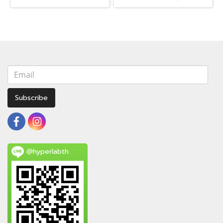
Subscribe
@hyperlabth