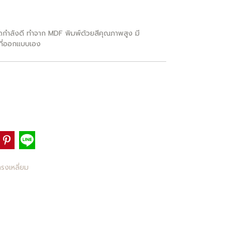
าดกำลังดี ทำจาก MDF พิมพ์ด้วยสีคุณภาพสูง มี
ๆที่ออกแบบเอง
ทรงเหลี่ยม