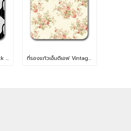
ที่รองแก้ว เอ็มดีเอฟ Black swans pattern MDF Square coaster
ที่รองแก้วเอ็มดีเอฟ Vintage flora pattern