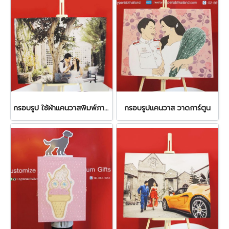
กรอบรูป ใช้ผ้าแคนวาสพิมพ์ภาพจริง
กรอบรูปแคนวาส วาดการ์ตูน