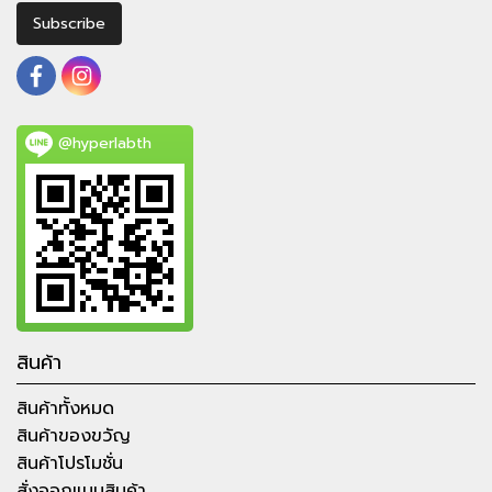
Subscribe
@hyperlabth
สินค้า
สินค้าทั้งหมด
สินค้าของขวัญ
สินค้าโปรโมชั่น
สั่งออกแบบสินค้า