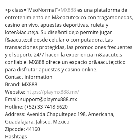
<p class="MsoNormal">
MX888
es una plataforma de
entretenimiento en M&eacute;xico con tragamonedas,
casino en vivo, apuestas deportivas, ruleta y
loter&iacute;a. Su dise&ntilde;o permite jugar
f&aacute;cil desde celular o computadora. Las
transacciones protegidas, las promociones frecuentes
y el soporte 24/7 hacen la experiencia m&aacute;s
confiable. MX888 ofrece un espacio pr&aacute;ctico
para disfrutar apuestas y casino online.
Contact Information
Brand: MX888
Website:
https://playmx888.mx/
Email: support@playmx888.mx
Hotline: (+52) 33 7418 5620
Address: Avenida Chapultepec 198, Americana,
Guadalajara, Jalisco, Mexico
Zipcode: 44160
Hashtags