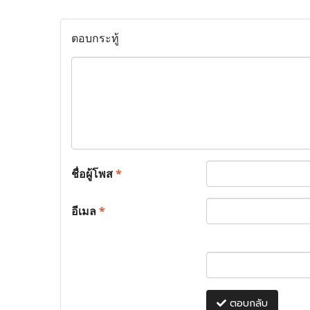
ตอบกระทู้
ชื่อผู้โพส
*
อีเมล
*
ตอบกลับ