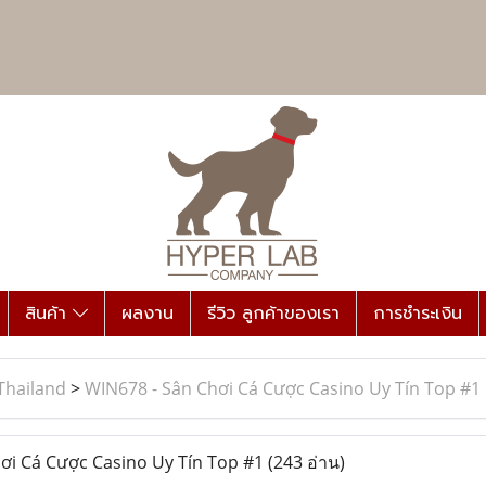
สินค้า
ผลงาน
รีวิว ลูกค้าของเรา
การชำระเงิน
Thailand
>
WIN678 - Sân Chơi Cá Cược Casino Uy Tín Top #1
ơi Cá Cược Casino Uy Tín Top #1
(243 อ่าน)