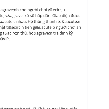
&agrave;nh cho người chơi y&ecirc;u
te; v&agrave; xổ số hấp dẫn. Giao diện được
h&aacute;c nhau. Hệ thống thanh to&aacute;n
 ti&ecirc;n tiến gi&uacute;p người chơi an
 t&acirc;n thủ, ho&agrave;n trả định kỳ
00VIP.