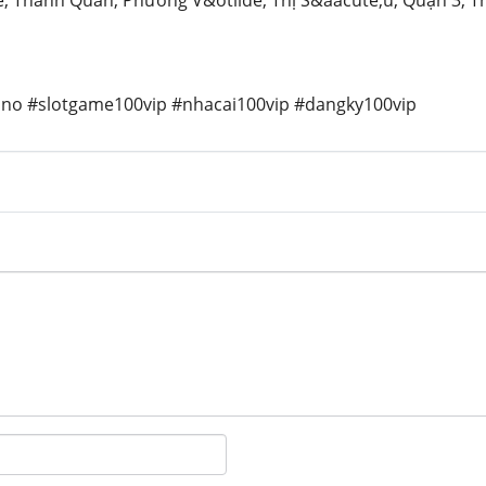
e; Thanh Quan, Phường V&otilde; Thị S&aacute;u, Quận 3, 
ino #slotgame100vip #nhacai100vip #dangky100vip