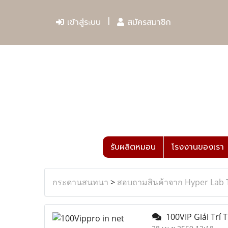
เข้าสู่ระบบ
สมัครสมาชิก
รับผลิตหมอน
โรงงานของเรา
กระดานสนทนา
>
สอบถามสินค้าจาก Hyper Lab 
100VIP Giải Trí