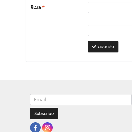
อีเมล
*
ตอบกลับ
Subscribe