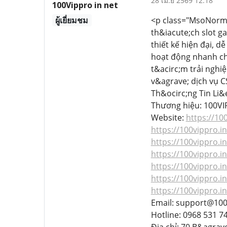
28 เม.ย 2569 12:18
100Vippro in net
ผู้เยี่ยมชม
<p class="MsoNorm
th&iacute;ch slot g
thiết kế hiện đại, 
hoạt động nhanh ch
t&acirc;m trải nghi
v&agrave; dịch vụ C
Th&ocirc;ng Tin Li&
Thương hiệu: 100VI
Website:
https://10
https://100vippro.i
https://100vippro.i
https://100vippro.in
https://100vippro.in
https://100vippro.in
https://100vippro.i
Email: support@100
Hotline: 0968 531 7