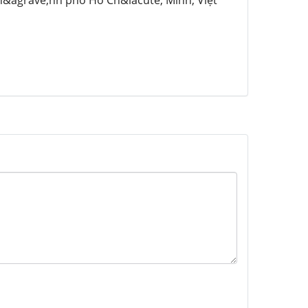
Th&agrave;nh phố Hồ Ch&iacute; Minh, Việt