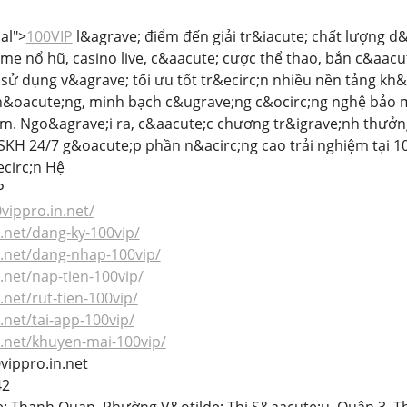
al">
100VIP
l&agrave; điểm đến giải tr&iacute; chất lượng d
ame nổ hũ, casino live, c&aacute; cược thể thao, bắn c&aacu
dễ sử dụng v&agrave; tối ưu tốt tr&ecirc;n nhiều nền tảng k
&oacute;ng, minh bạch c&ugrave;ng c&ocirc;ng nghệ bảo mật
ệm. Ngo&agrave;i ra, c&aacute;c chương tr&igrave;nh thưởng
SKH 24/7 g&oacute;p phần n&acirc;ng cao trải nghiệm tại 1
ecirc;n Hệ
P
0vippro.in.net/
n.net/dang-ky-100vip/
n.net/dang-nhap-100vip/
.net/nap-tien-100vip/
.net/rut-tien-100vip/
.net/tai-app-100vip/
n.net/khuyen-mai-100vip/
vippro.in.net
42