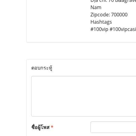
Địa chỉ: 70 B&agrav
Nam
Zipcode: 700000
Hashtags
#100vip #100vipcas
ตอบกระทู้
ชื่อผู้โพส
*