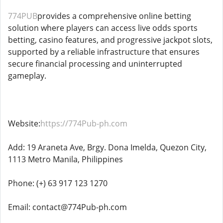
774PUB
provides a comprehensive online betting
solution where players can access live odds sports
betting, casino features, and progressive jackpot slots,
supported by a reliable infrastructure that ensures
secure financial processing and uninterrupted
gameplay.
Website:
https://774Pub-ph.com
Add: 19 Araneta Ave, Brgy. Dona Imelda, Quezon City,
1113 Metro Manila, Philippines
Phone: (+) 63 917 123 1270
Email: contact@774Pub-ph.com