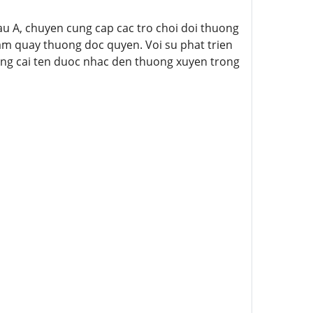
au A, chuyen cung cap cac tro choi doi thuong
ham quay thuong doc quyen. Voi su phat trien
hung cai ten duoc nhac den thuong xuyen trong