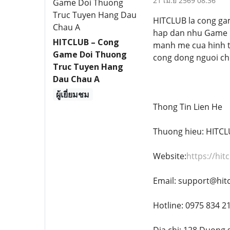
21 เม.ย 2569 08:36
HITCLUB la cong gam
hap dan nhu Game ba
HITCLUB – Cong
manh me cua hinh th
Game Doi Thuong
cong dong nguoi ch
Truc Tuyen Hang
Dau Chau A
ผู้เยี่ยมชม
Thong Tin Lien He
Thuong hieu: HITC
Website:
https://hit
Email: support@hit
Hotline: 0975 834 2