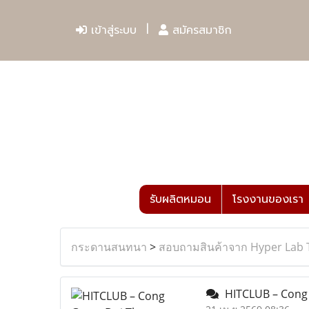
เข้าสู่ระบบ
สมัครสมาชิก
รับผลิตหมอน
โรงงานของเรา
กระดานสนทนา
>
สอบถามสินค้าจาก Hyper Lab 
HITCLUB – Cong