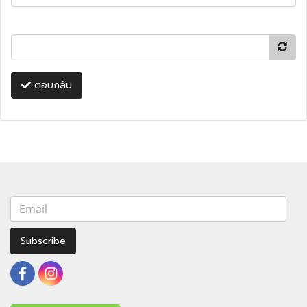
ตอบกลับ
Subscribe