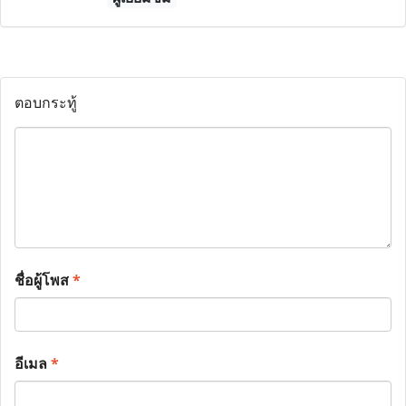
ตอบกระทู้
ชื่อผู้โพส
*
อีเมล
*