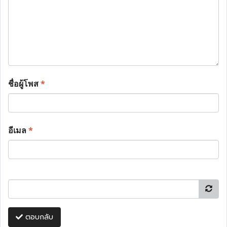
ชื่อผู้โพส
*
อีเมล
*
ตอบกลับ